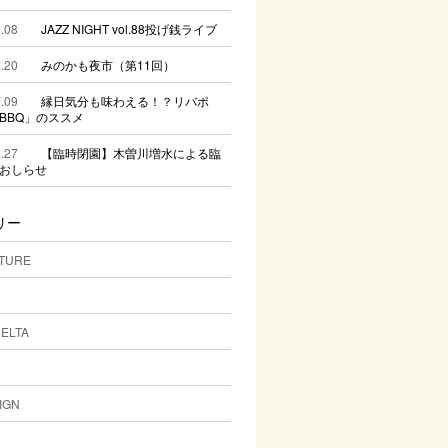
.08
JAZZ NIGHT vol.88投げ銭ライブ
.20
みのかも夜市（第11回）
.09
縁日気分も味わえる！？リバポ
BBQ」のススメ
.27
【臨時閉園】木曽川増水による臨
おしらせ
リー
TURE
DELTA
IGN