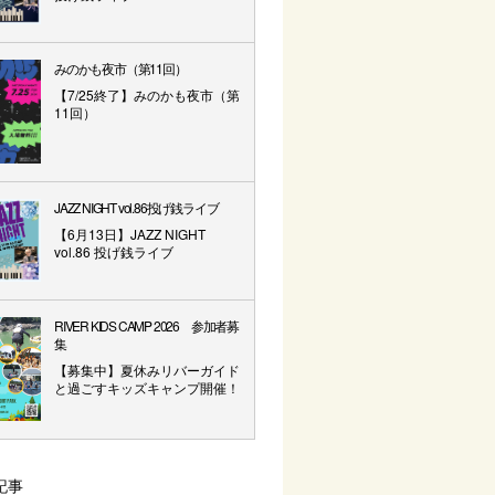
みのかも夜市（第11回）
【7/25終了】みのかも夜市（第
11回）
JAZZ NIGHT vol.86投げ銭ライブ
【6月13日】JAZZ NIGHT
vol.86 投げ銭ライブ
RIVER KIDS CAMP 2026 参加者募
集
【募集中】夏休みリバーガイド
と過ごすキッズキャンプ開催！
記事