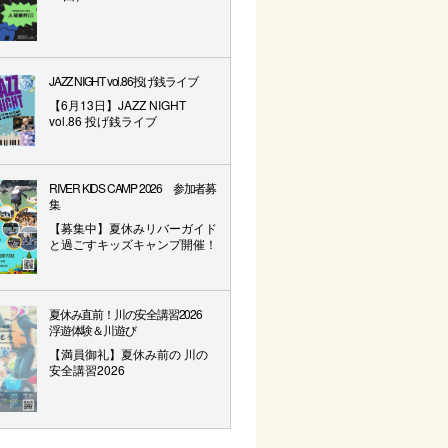
JAZZ NIGHT vol.86投げ銭ライブ
【6月13日】JAZZ NIGHT
vol.86 投げ銭ライブ
RIVER KIDS CAMP 2026 参加者募
集
【募集中】夏休みリバーガイド
と過ごすキッズキャンプ開催！
夏休み直前！川の安全講習2026
浮遊体験＆川遊び
【満員御礼】夏休み前の 川の
安全講習2026