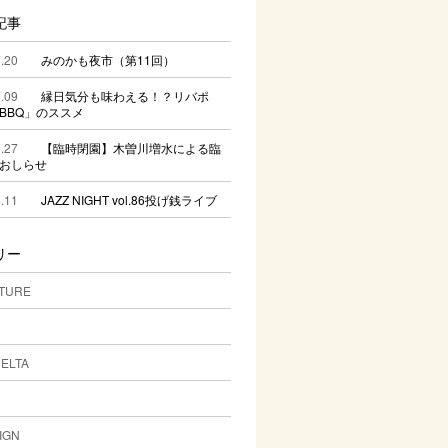
記事
.20
みのかも夜市（第11回）
.09
縁日気分も味わえる！？リバポ
BBQ」のススメ
.27
【臨時閉園】木曽川増水による臨
おしらせ
.11
JAZZ NIGHT vol.86投げ銭ライブ
リー
TURE
DELTA
IGN