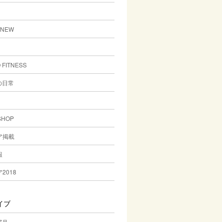
-NEW
 FITNESS
の日常
SHOP
ア掲載
報
2018
イブ
7月