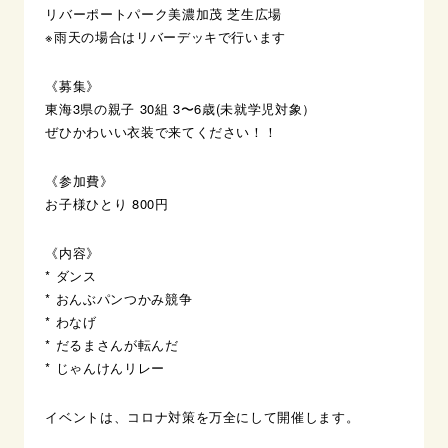
リバーポートパーク美濃加茂 芝生広場
※雨天の場合はリバーデッキで行います
《募集》
東海3県の親子 30組 3〜6歳(未就学児対象）
ぜひかわいい衣装で来てください！！
《参加費》
お子様ひとり 800円
《内容》
* ダンス
* おんぶパンつかみ競争
* わなげ
* だるまさんが転んだ
* じゃんけんリレー
イベントは、コロナ対策を万全にして開催します。