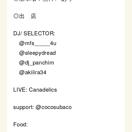
◎出 店
DJ/ SELECTOR:
@mfs_____4u
@sleepydread
@dj_panchim
@akiiira34
LIVE: Canadelics
support: @cocosubaco
Food: