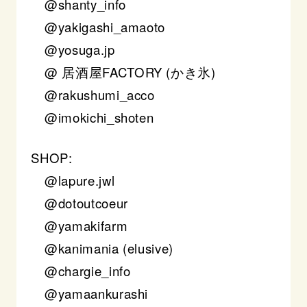
@shanty_info
@yakigashi_amaoto
@yosuga.jp
@ 居酒屋FACTORY (かき氷)
@rakushumi_acco
@imokichi_shoten
SHOP:
@lapure.jwl
@dotoutcoeur
@yamakifarm
@kanimania (elusive)
@chargie_info
@yamaankurashi