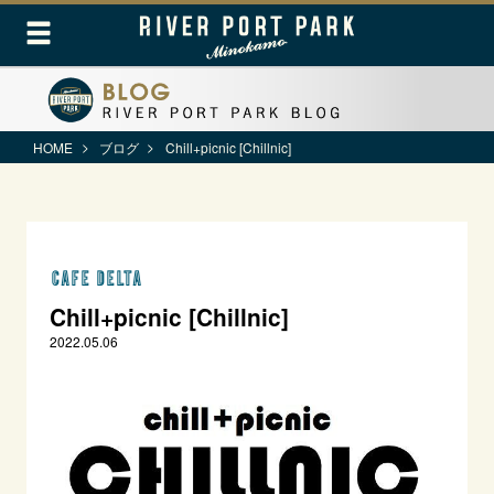
HOME
ブログ
Chill+picnic [Chillnic]
CAFE DELTA
Chill+picnic [Chillnic]
2022.05.06