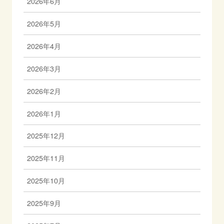
2026年6月
2026年5月
2026年4月
2026年3月
2026年2月
2026年1月
2025年12月
2025年11月
2025年10月
2025年9月