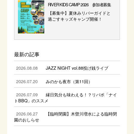
RIVER KIDS CAMP 2026 参加者募集
【募集中】夏休みリバーガイドと
過ごすキッズキャンプ開催！
最新の記事
2026.08.08
JAZZ NIGHT vol.88投げ銭ライブ
2026.07.20
みのかも夜市（第11回）
2026.07.09
縁日気分も味わえる！？リバポ「ナイ
トBBQ」のススメ
2026.06.27
【臨時閉園】木曽川増水による臨時閉
園のおしらせ