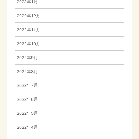
2023年1月
2022年12月
2022年11月
2022年10月
2022年9月
2022年8月
2022年7月
2022年6月
2022年5月
2022年4月