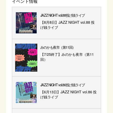
イベント情報
JAZZ NIGHT vol.88投げ銭ライブ
【8月8日】JAZZ NIGHT vol.88 投
げ銭ライブ
みのかも夜市（第11回）
【7/25終了】みのかも夜市（第11
回）
JAZZ NIGHT vol.86投げ銭ライブ
【6月13日】JAZZ NIGHT vol.86 投
げ銭ライブ